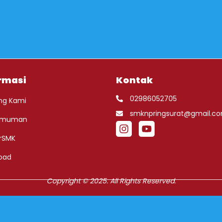
rmasi
Kontak
02986052705
ng Kami
smknpringsurat@gmail.c
umuman
rSMK
oad
Copyright © 2025. All Rights Reserved.