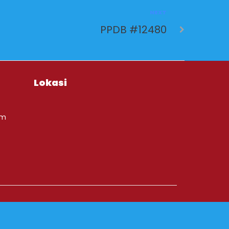
NEXT
PPDB #12480
Lokasi
om