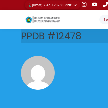
⏰
Jumat, 7 Agu 2026
03:20:32
Be
PPDB #12478