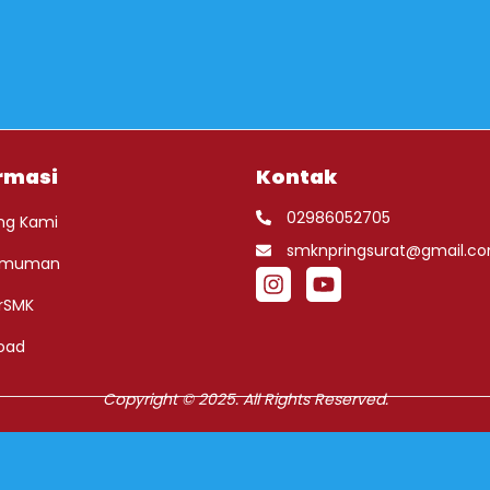
rmasi
Kontak
02986052705
ng Kami
smknpringsurat@gmail.c
umuman
rSMK
oad
Copyright © 2025. All Rights Reserved.