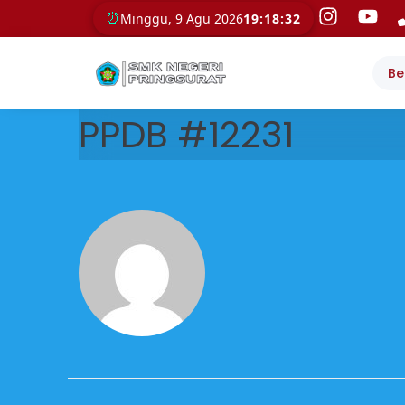
⏰
Minggu, 9 Agu 2026
19:18:32
Be
PPDB #12231