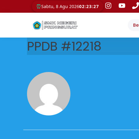
⏰
Sabtu, 8 Agu 2026
02:23:27
Be
PPDB #12218