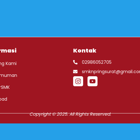
rmasi
Kontak
02986052705
ng Kami
smknpringsurat@gmail.c
umuman
rSMK
oad
Copyright © 2025. All Rights Reserved.