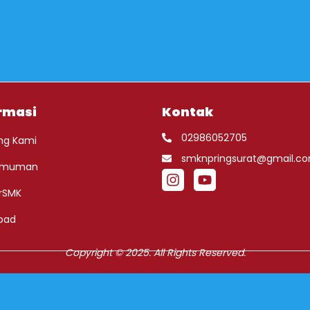
rmasi
Kontak
02986052705
ng Kami
smknpringsurat@gmail.c
umuman
rSMK
oad
Copyright © 2025. All Rights Reserved.