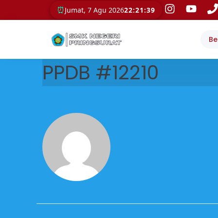
⏰
Jumat, 7 Agu 2026
22:21:39
Be
PPDB #12210