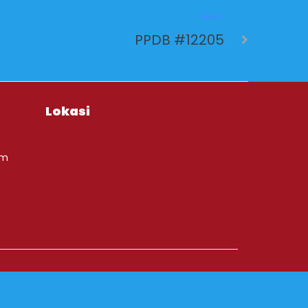
NEXT
PPDB #12205
Lokasi
om