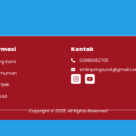
rmasi
Kontak
02986052705
ng Kami
smknpringsurat@gmail.c
umuman
rSMK
oad
Copyright © 2025. All Rights Reserved.