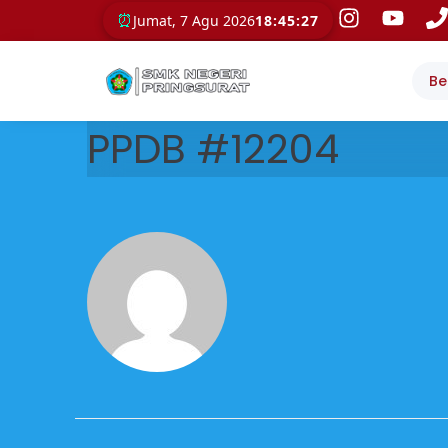
⏰
Jumat, 7 Agu 2026
18:45:27
Be
PPDB #12204