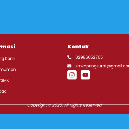
rmasi
Kontak
02986052705
ng Kami
smknpringsurat@gmail.c
umuman
rSMK
oad
Copyright © 2025. All Rights Reserved.