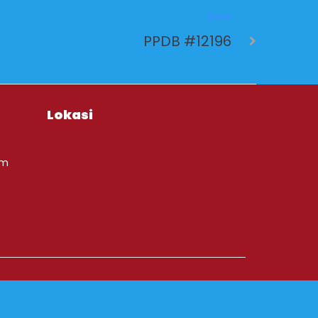
NEXT
PPDB #12196
Lokasi
om