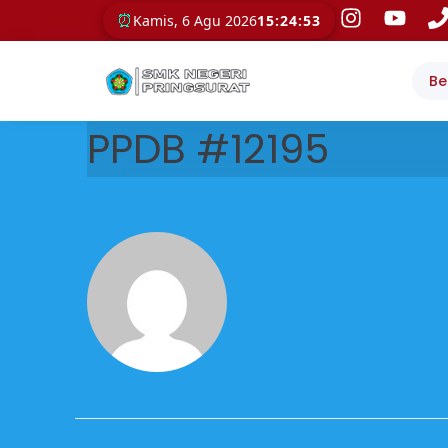
⏰
Kamis, 6 Agu 2026
15:24:53
Be
PPDB #12195