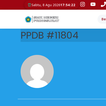
⏰
Sabtu, 8 Agu 2026
17:54:22
Be
PPDB #11804