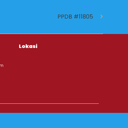
NEXT
PPDB #11805
Lokasi
om