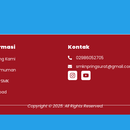
rmasi
Kontak
02986052705
ng Kami
smknpringsurat@gmail.c
umuman
rSMK
oad
Copyright © 2025. All Rights Reserved.