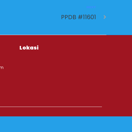
NEXT
PPDB #11601
Lokasi
om