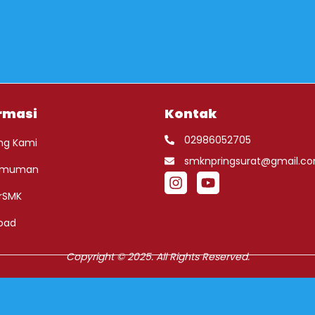
rmasi
Kontak
02986052705
ng Kami
smknpringsurat@gmail.c
umuman
rSMK
oad
Copyright © 2025. All Rights Reserved.