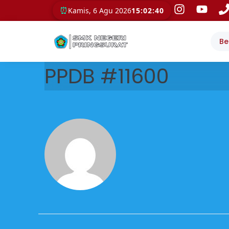
⏰
Kamis, 6 Agu 2026
15:02:40
Be
PPDB #11600