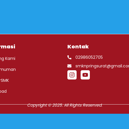
rmasi
Kontak
02986052705
ng Kami
smknpringsurat@gmail.c
umuman
rSMK
oad
Copyright © 2025. All Rights Reserved.