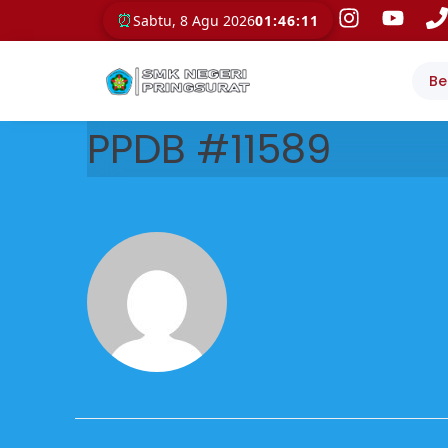
⏰
Sabtu, 8 Agu 2026
01:46:11
Be
PPDB #11589