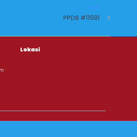
NEXT
PPDB #11591
Lokasi
om