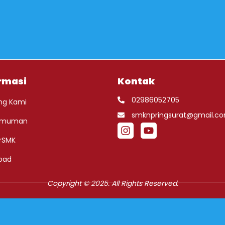
rmasi
Kontak
02986052705
ng Kami
smknpringsurat@gmail.c
umuman
rSMK
oad
Copyright © 2025. All Rights Reserved.