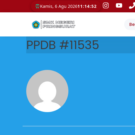
⏰
Kamis, 6 Agu 2026
11:14:52
Be
PPDB #11535