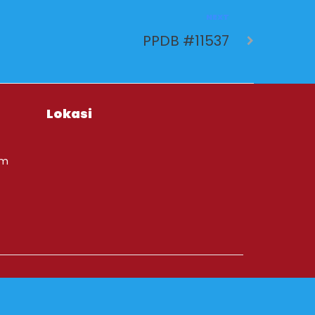
NEXT
PPDB #11537
Lokasi
om