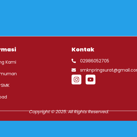
rmasi
Kontak
02986052705
ng Kami
smknpringsurat@gmail.c
umuman
rSMK
oad
Copyright © 2025. All Rights Reserved.