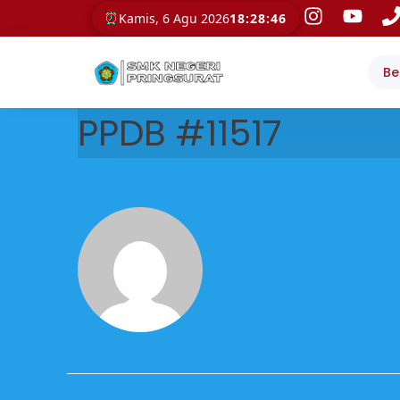
⏰
Kamis, 6 Agu 2026
18:28:46
Be
PPDB #11517