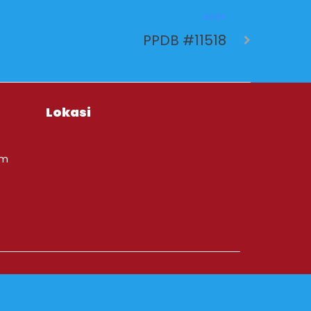
NEXT
PPDB #11518
Lokasi
om