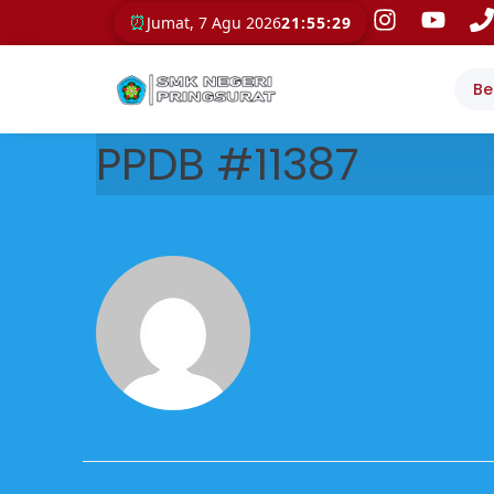
⏰
Jumat, 7 Agu 2026
21:55:30
Be
PPDB #11387