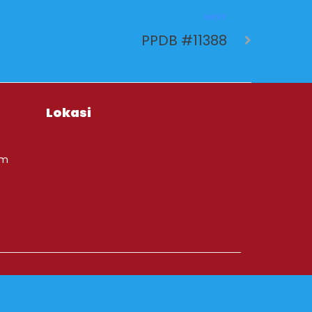
NEXT
PPDB #11388
Lokasi
om