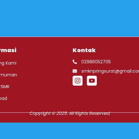
rmasi
Kontak
02986052705
ng Kami
smknpringsurat@gmail.c
umuman
rSMK
oad
Copyright © 2025. All Rights Reserved.