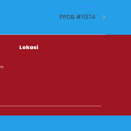
NEXT
PPDB #11374
Lokasi
om