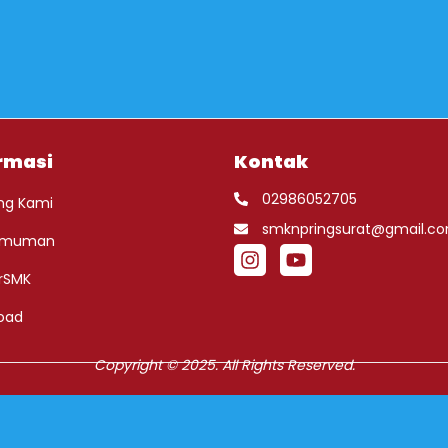
rmasi
Kontak
02986052705
ng Kami
smknpringsurat@gmail.c
umuman
rSMK
oad
Copyright © 2025. All Rights Reserved.