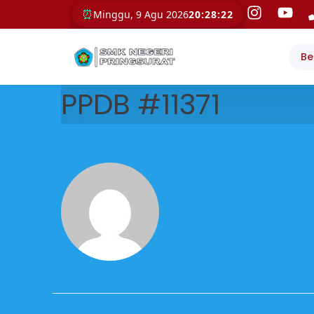
⏰
Minggu, 9 Agu 2026
20:28:22
Be
PPDB #11371