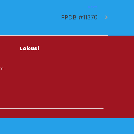
NEXT
PPDB #11370
Lokasi
om