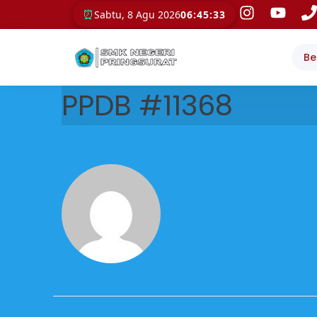
⏰
Sabtu, 8 Agu 2026
06:45:33
Be
PPDB #11368