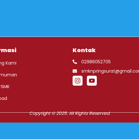
rmasi
Kontak
02986052705
ng Kami
smknpringsurat@gmail.c
umuman
rSMK
oad
Copyright © 2025. All Rights Reserved.