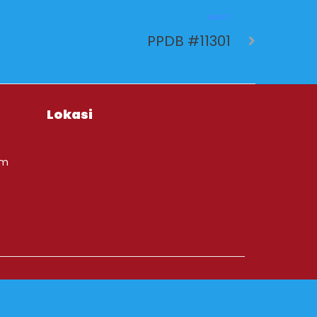
NEXT
PPDB #11301
Lokasi
om