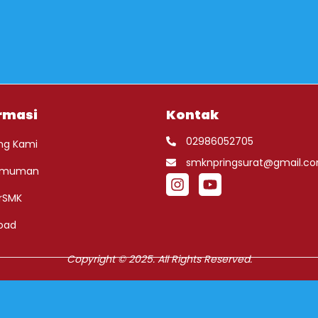
rmasi
Kontak
02986052705
ng Kami
smknpringsurat@gmail.c
umuman
rSMK
oad
Copyright © 2025. All Rights Reserved.