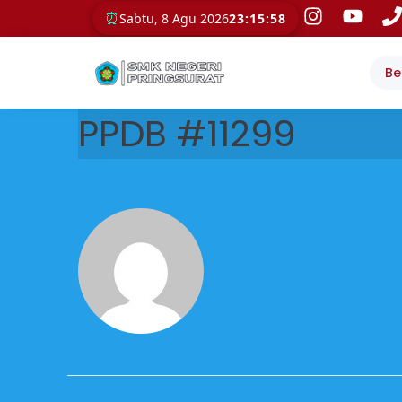
⏰
Sabtu, 8 Agu 2026
23:15:58
Be
PPDB #11299