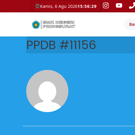
⏰
Kamis, 6 Agu 2026
15:56:29
Be
PPDB #11156