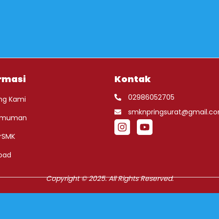
rmasi
Kontak
02986052705
ng Kami
smknpringsurat@gmail.c
umuman
rSMK
oad
Copyright © 2025. All Rights Reserved.