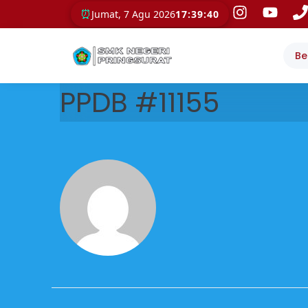
⏰
Jumat, 7 Agu 2026
17:39:41
Be
PPDB #11155