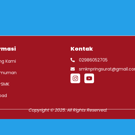
rmasi
Kontak
02986052705
ng Kami
smknpringsurat@gmail.c
umuman
rSMK
oad
Copyright © 2025. All Rights Reserved.