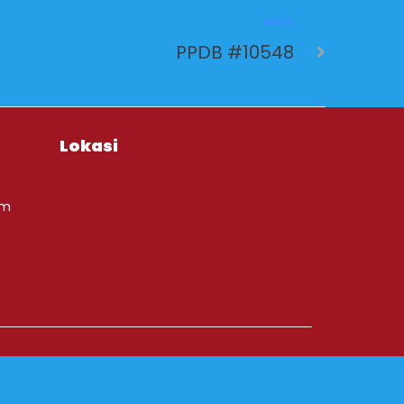
NEXT
PPDB #10548
Lokasi
om