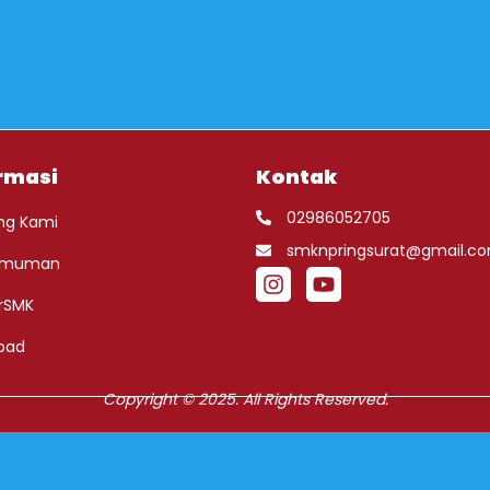
rmasi
Kontak
02986052705
ng Kami
smknpringsurat@gmail.c
umuman
rSMK
oad
Copyright © 2025. All Rights Reserved.