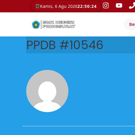
⏰
Kamis, 6 Agu 2026
22:50:24
Be
PPDB #10546