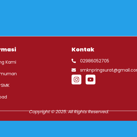
rmasi
Kontak
02986052705
ng Kami
smknpringsurat@gmail.c
umuman
rSMK
oad
Copyright © 2025. All Rights Reserved.