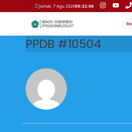
⏰
Jumat, 7 Agu 2026
00:32:06
Be
PPDB #10504