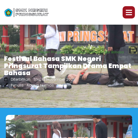
Beranda
Berita
Festival Bahasa SMK Negeri Pringsurat Tampilkan Drama Empat Bahasa
Festival Bahasa SMK Negeri
Pringsurat Tampilkan Drama Empat
Bahasa
Diterbitkan : Thu, 13 November 2025
Penulis : Admin Humas