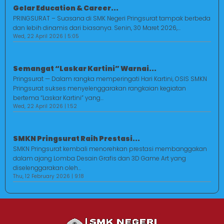
Gelar Education & Career...
PRINGSURAT – Suasana di SMK Negeri Pringsurat tampak berbeda
dan lebih dinamis dari biasanya. Senin, 30 Maret 2026,...
Wed, 22 April 2026 | 5:05
Semangat “Laskar Kartini” Warnai...
Pringsurat — Dalam rangka memperingati Hari Kartini, OSIS SMKN
Pringsurat sukses menyelenggarakan rangkaian kegiatan
bertema “Laskar Kartini” yang...
Wed, 22 April 2026 | 1:52
SMKN Pringsurat Raih Prestasi...
SMKN Pringsurat kembali menorehkan prestasi membanggakan
dalam ajang Lomba Desain Grafis dan 3D Game Art yang
diselenggarakan oleh...
Thu, 12 February 2026 | 9:18
Jasa Pembuatan Website
RRDigital.id